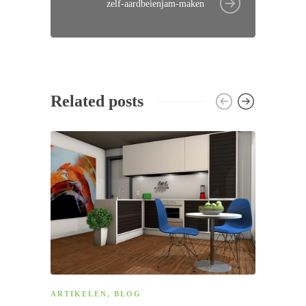
zelf-aardbeienjam-maken
Related posts
ARTIKELEN
,
BLOG
ARTI