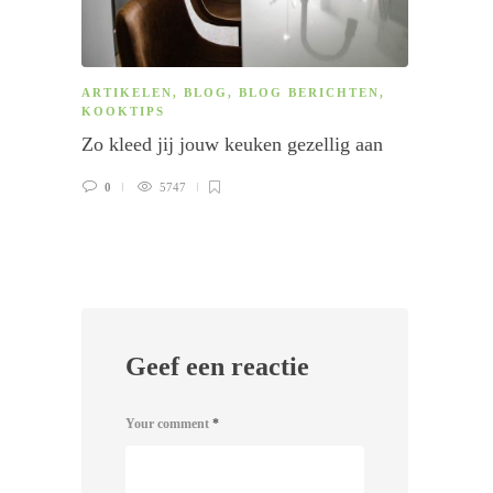
ARTIKELEN
,
BLOG
,
BLOG BERICHTEN
,
BLOG
KOOKTIPS
Kookt
Zo kleed jij jouw keuken gezellig aan
0
0
5747
Geef een reactie
Your comment
*