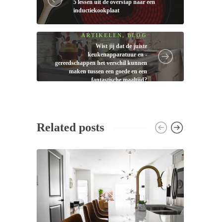
5 lessen uit de overstap naar een
inductiekookplaat
ARTIKELEN
,
BLOG
Wist jij dat de juiste
keukenapparatuur en -
gereedschappen het verschil kunnen
maken tussen een goede en een
fantastische maaltijd?
Related posts