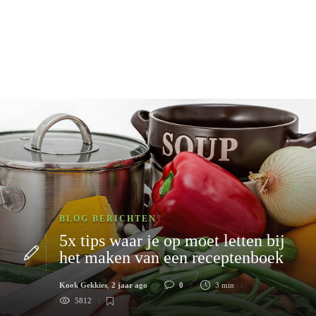
BLOG BERICHTEN
5x tips waar je op moet letten bij
het maken van een receptenboek
Kook Gekkies
,
2 jaar ago
0
3 min
5812