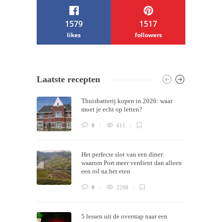
1579
1517
likes
followers
/ Free WordPress Plugins and WordPress
Laatste recepten
Themes by
Silicon Themes
. Join us right
Thuisbatterij kopen in 2026: waar
now!
moet je echt op letten?
0
611
Het perfecte slot van een diner:
waarom Port meer verdient dan alleen
een rol na het eten
0
2298
5 lessen uit de overstap naar een