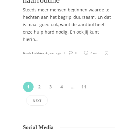
haarroutine
Steeds meer mensen beginnen waarde te
hechten aan het begrip ‘duurzaam’. En dat
is maar goed ook, want de aardbol heeft
onze hulp hard nodig. En ook jij kunt
hierin…
Kook Gekkies
,
4 jaar ago
0
2 min
1
2
3
4
…
11
NEXT
Social Media