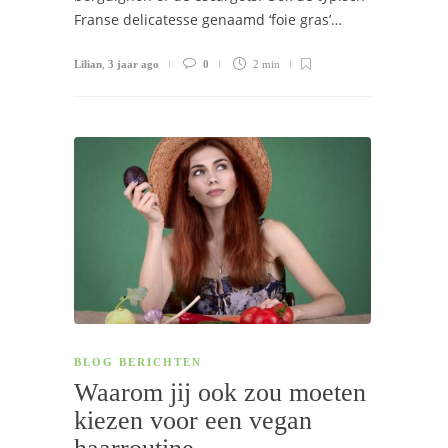
Franse delicatesse genaamd ‘foie gras’…
Lilian
,
3 jaar ago
0
2 min
BLOG BERICHTEN
Waarom jij ook zou moeten
kiezen voor een vegan