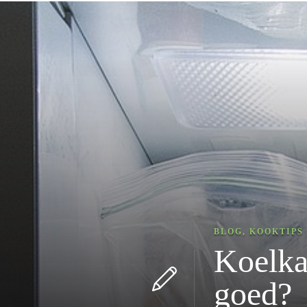
BLOG
,
KOOKTIPS
Koelka
goe