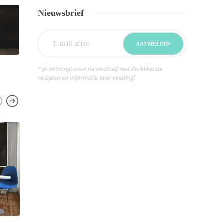
Nieuwsbrief
* Je ontvangt onze nieuwsbrief met de lekkerste
recepten en informatie over voeding!