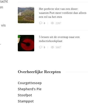
zacht
en
Het perfecte slot van een diner:
waarom Port meer verdient dan alleen
een rol na het eten
0
2287
 vis
5 lessen uit de overstap naar een
inductiekookplaat
.
0
5007
Overheerlijke Recepten
Courgettesoep
Shepherd’s Pie
Stoofpot
Stamppot