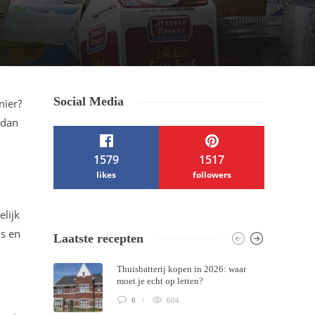
Social Media
nier?
 dan
1579
1517
likes
followers
/ Free WordPress Plugins and WordPress
lijk
is en
Laatste recepten
Themes by
Silicon Themes
. Join us right
Thuisbatterij kopen in 2026: waar
now!
moet je echt op letten?
0
604