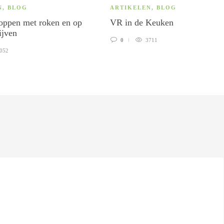
N
,
BLOG
ARTIKELEN
,
BLOG
oppen met roken en op
VR in de Keuken
ijven
0
3711
052