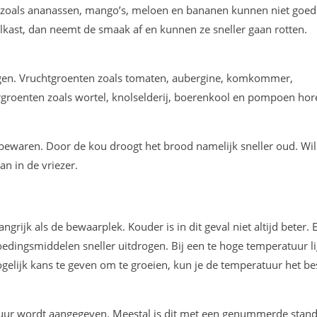
 zoals ananassen, mango’s, meloen en bananen kunnen niet goed
lkast, dan neemt de smaak af en kunnen ze sneller gaan rotten.
ngen. Vruchtgroenten zoals tomaten, aubergine, komkommer,
ergroenten zoals wortel, knolselderij, boerenkool en pompoen hor
bewaren. Door de kou droogt het brood namelijk sneller oud. Wil
n in de vriezer.
ngrijk als de bewaarplek. Kouder is in dit geval niet altijd beter. 
edingsmiddelen sneller uitdrogen. Bij een te hoge temperatuur li
gelijk kans te geven om te groeien, kun je de temperatuur het be
atuur wordt aangegeven. Meestal is dit met een genummerde stan