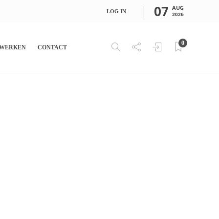
07
AUG
LOG IN
2026
0
WERKEN
CONTACT