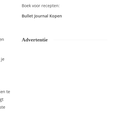
Boek voor recepten:
Bullet Journal Kopen
en
Advertentie
 je
Een te
gt
ste
d