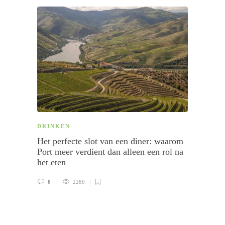
DRINKEN
ARTI
Het perfecte slot van een diner: waarom
Celeb
Port meer verdient dan alleen een rol na
McDon
het eten
0
0
2280