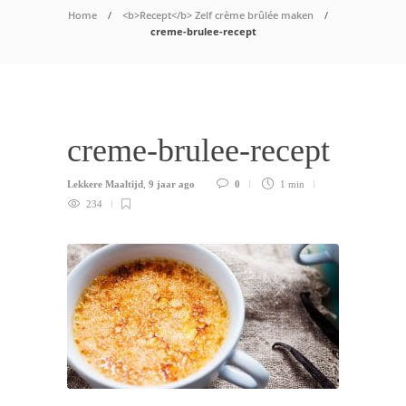
Home
<b>Recept</b> Zelf crème brûlée maken
creme-brulee-recept
creme-brulee-recept
Lekkere Maaltijd
,
9 jaar ago
0
1 min
234