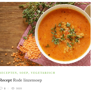
RECEPTEN
,
SOEP
,
VEGETARISCH
RECE
Recept
Rode linzensoep
Rece
0
9009
1