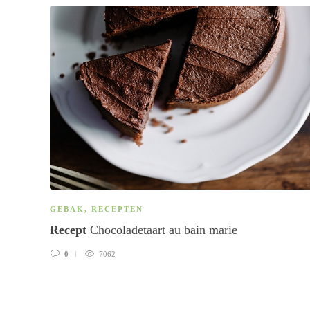
GEBAK
,
RECEPTEN
Recept
Chocoladetaart au bain marie
0
7062