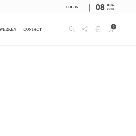
08
AUG
LOG IN
2026
0
WERKEN
CONTACT