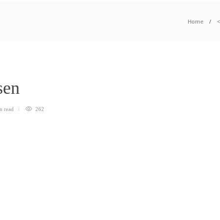
Home
<
ssen
in
read
262