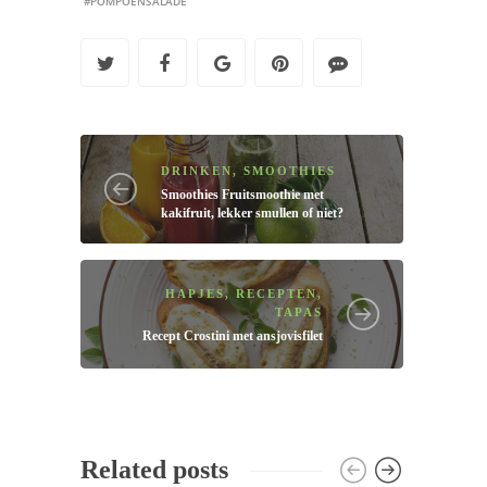
#POMPOENSALADE
DRINKEN
,
SMOOTHIES
Smoothies
Fruitsmoothie met
kakifruit, lekker smullen of niet?
HAPJES
,
RECEPTEN
,
TAPAS
Recept
Cros­ti­ni met an­sjo­vis­fi­let
Related posts