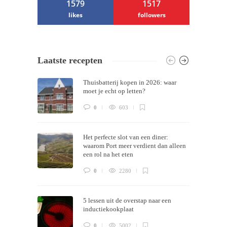
1579
1517
likes
followers
/ Free WordPress Plugins and WordPress
Laatste recepten
Themes by
Silicon Themes
. Join us right
Thuisbatterij kopen in 2026: waar
now!
moet je echt op letten?
0
603
Het perfecte slot van een diner:
waarom Port meer verdient dan alleen
een rol na het eten
0
2280
5 lessen uit de overstap naar een
inductiekookplaat
0
5002