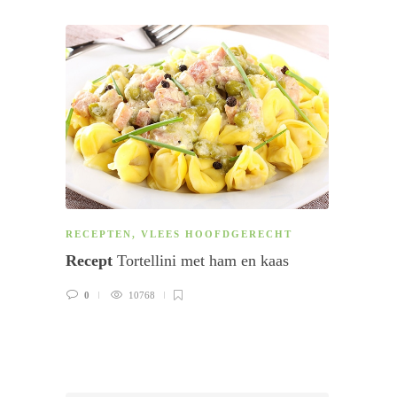
RECEPTEN
,
VLEES HOOFDGERECHT
NAGE
Recept
Tortellini met ham en kaas
Recep
0
10768
13