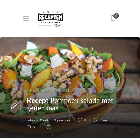
0
RECEPTEN
,
SALADE
Recept
Pompoen salade met
geitenkaas
Lekkere Maaltijd
,
9 jaar ago
0
2 min
5106