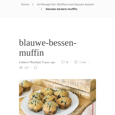
Home
<b>Recept</b> Muffins met blauwe bessen
blauwe-bessen-muffin
blauwe-bessen-
muffin
Lekkere Maaltijd
,
9 jaar ago
0
1 min
147