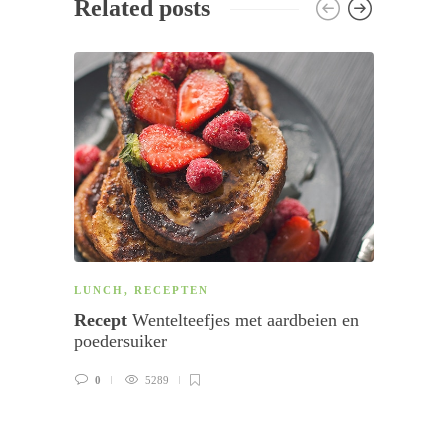
Related posts
LUNCH
,
RECEPTEN
ARTI
Recept
Wentelteefjes met aardbeien en
3 tip
poedersuiker
exper
0
5289
0