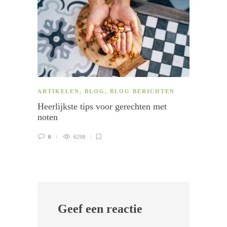
ARTIKELEN
,
BLOG
,
BLOG BERICHTEN
ARTI
Heerlijkste tips voor gerechten met
BBQ a
noten
voord
0
6298
0
Geef een reactie