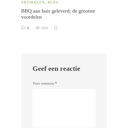
ARTIKELEN
,
BLOG
HOTS
BBQ aan huis geleverd; de grootste
Hotsp
voordelen
Dier
0
3255
0
Geef een reactie
Your comment
*