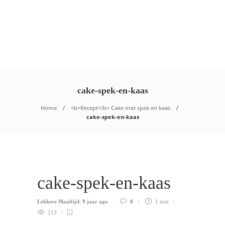
cake-spek-en-kaas
Home
<b>Recept</b> Cake met spek en kaas
cake-spek-en-kaas
cake-spek-en-kaas
Lekkere Maaltijd
,
9 jaar ago
0
1 min
213