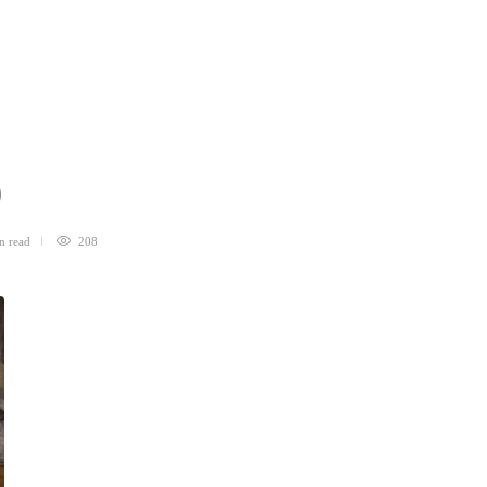
0
in
read
208