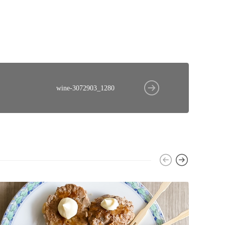
wine-3072903_1280