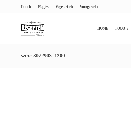
Lunch
Hapjes
Vegetarisch
Voorgerecht
HOME
FOOD
wine-3072903_1280