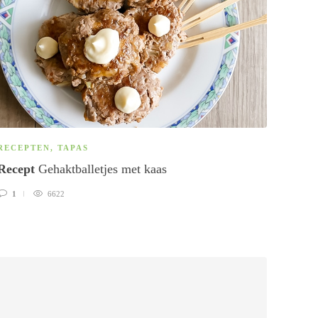
RECEPTEN
,
TAPAS
HOTS
Recept
Gehaktballetjes met kaas
Hots
1
6622
0