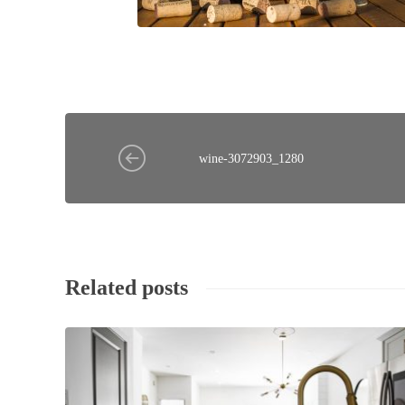
wine-3072903_1280
Related posts