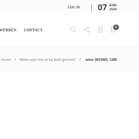
07
AUG
LOG IN
2026
0
WERKEN
CONTACT
Home
Welke wijn kies je bij welk gerecht?
wine-3072903_1280