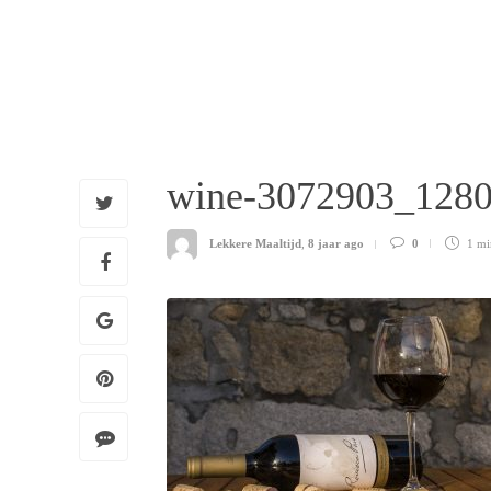
wine-3072903_128
Lekkere Maaltijd
,
8 jaar ago
0
1 m