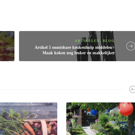
ARTIKELEN
,
BLOG
Artikel
5 onmisbare keukenhulp middelen -
Maak koken nog leuker en makkelijker