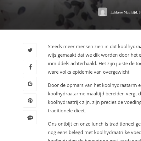
Lekkere Maaltijd
,
8
Steeds meer mensen zien in dat koolhydraat
wijs gemaakt dat we dik worden door het 
inmiddels achterhaald. Het zijn juiste de 
ware volks epidemie van overgewicht.
Door de opmars van het koolhydraatarm et
koolhydraatarme maaltijd bereiden vergt 
koolhydraatrijk zijn, zijn precies de voe
traditionele dieet.
Ons ontbijt en onze lunch is traditioneel 
nog eens belegd met koolhydraatrijke voed
koolhydraten de boventoon met aardappelen