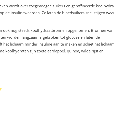
proken wordt over toegevoegde suikers en geraffineerde koolhydra
 op de insulinewaarden. Ze laten de bloedsuikers snel stijgen wa
dan ook nog steeds koolhydraatbronnen opgenomen. Bronnen van
aten worden langzaam afgebroken tot glucose en laten de
t het lichaam minder insuline aan te maken en schiet het lichaam
e koolhydraten zijn zoete aardappel, quinoa, wilde rijst en