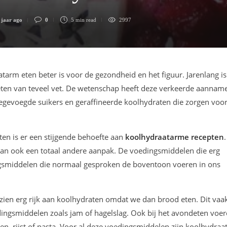
 jaar ago
0
5 min
read
2997
arm eten beter is voor de gezondheid en het figuur. Jarenlang is
eten van teveel vet. De wetenschap heeft deze verkeerde aannam
toegevoegde suikers en geraffineerde koolhydraten die zorgen voo
en is er een stijgende behoefte aan
koolhydraatarme recepten
dan ook een totaal andere aanpak. De voedingsmiddelen die erg
dingsmiddelen die normaal gesproken de boventoon voeren in ons
gezien erg rijk aan koolhydraten omdat we dan brood eten. Dit vaa
ingsmiddelen zoals jam of hagelslag. Ook bij het avondeten voe
, rijst of pasta. Voor al deze voedingsmiddelen zijn koolhydra