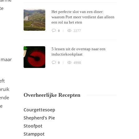
te
Het perfecte slot van een diner:
waarom Port meer verdient dan alleen
een rol na het eten
0
2277
5 lessen uit de overstap naar een
inductiekookplaat
n maar
0
4998
eft
bruik
Overheerlijke Recepten
oende
ze
Courgettesoep
Shepherd’s Pie
Stoofpot
Stamppot