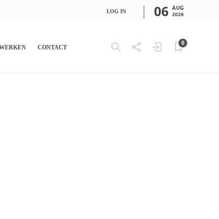
06
AUG
LOG IN
2026
0
WERKEN
CONTACT