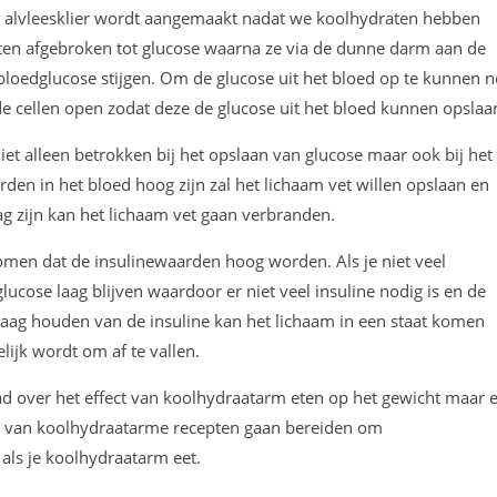
alvleesklier wordt aangemaakt nadat we koolhydraten hebben
ten afgebroken tot glucose waarna ze via de dunne darm aan de
bloedglucose stijgen. Om de glucose uit het bloed op te kunnen
e de cellen open zodat deze de glucose uit het bloed kunnen opslaa
iet alleen betrokken bij het opslaan van glucose maar ook bij het
rden in het bloed hoog zijn zal het lichaam vet willen opslaan en
g zijn kan het lichaam vet gaan verbranden.
men dat de insulinewaarden hoog worden. Als je niet veel
ucose laag blijven waardoor er niet veel insuline nodig is en de
t laag houden van de insuline kan het lichaam in een staat komen
ijk wordt om af te vallen.
d over het effect van koolhydraatarm eten op het gewicht maar er
d van koolhydraatarme recepten gaan bereiden om
als je koolhydraatarm eet.