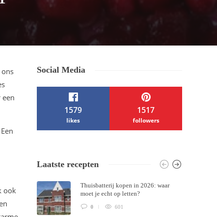
Social Media
 ons
es
r een
1579
1517
likes
followers
. Een
/ Free WordPress Plugins and WordPress
Laatste recepten
Themes by
Silicon Themes
. Join us right
Thuisbatterij kopen in 2026: waar
k ook
now!
moet je echt op letten?
ren
0
601
atarme