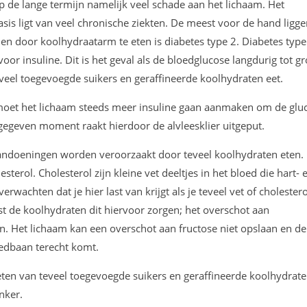
de lange termijn namelijk veel schade aan het lichaam. Het
asis ligt van veel chronische ziekten. De meest voor de hand ligg
n door koolhydraatarm te eten is diabetes type 2. Diabetes type
or insuline. Dit is het geval als de bloedglucose langdurig tot gr
 veel toegevoegde suikers en geraffineerde koolhydraten eet.
moet het lichaam steeds meer insuline gaan aanmaken om de glu
egeven moment raakt hierdoor de alvleesklier uitgeput.
ndoeningen worden veroorzaakt door teveel koolhydraten eten.
terol. Cholesterol zijn kleine vet deeltjes in het bloed die hart- 
rwachten dat je hier last van krijgt als je teveel vet of cholestero
uist de koolhydraten dit hiervoor zorgen; het overschot aan
n. Het lichaam kan een overschot aan fructose niet opslaan en de
oedbaan terecht komt.
en van teveel toegevoegde suikers en geraffineerde koolhydrate
nker.