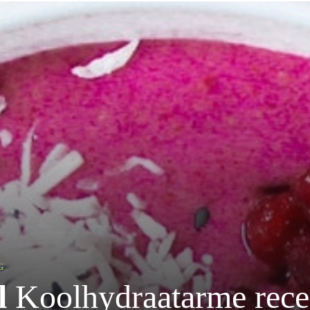
G
l
Koolhydraatarme rec