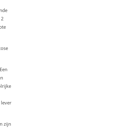
ende
 2
ote
cose
 Een
en
lrijke
 lever
n zijn