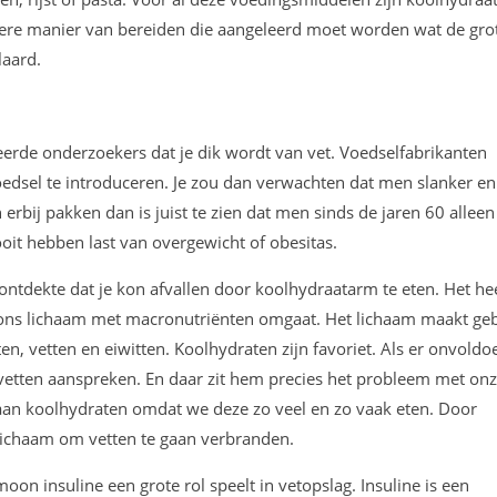
dere manier van bereiden die aangeleerd moet worden wat de gro
laard.
eerde onderzoekers dat je dik wordt van vet. Voedselfabrikanten
oedsel te introduceren. Je zou dan verwachten dat men slanker en
erbij pakken dan is juist te zien dat men sinds de jaren 60 allee
it hebben last van overgewicht of obesitas.
 ontdekte dat je kon afvallen door koolhydraatarm te eten. Het he
ons lichaam met macronutriënten omgaat. Het lichaam maakt ge
n, vetten en eiwitten. Koolhydraten zijn favoriet. Als er onvold
 vetten aanspreken. En daar zit hem precies het probleem met on
t aan koolhydraten omdat we deze zo veel en zo vaak eten. Door
lichaam om vetten te gaan verbranden.
n insuline een grote rol speelt in vetopslag. Insuline is een