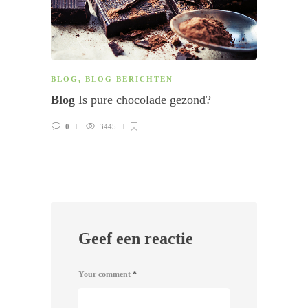
BLOG
,
BLOG BERICHTEN
ARTI
Blog
Is pure chocolade gezond?
Artik
0
3445
0
Geef een reactie
Your comment
*