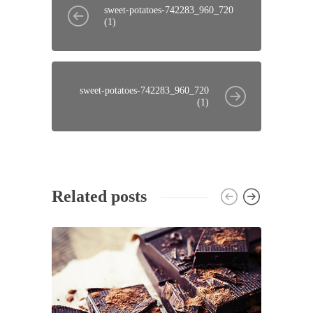
sweet-potatoes-742283_960_720
(1)
sweet-potatoes-742283_960_720
(1)
Related posts