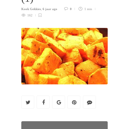
Kook Gekkies
,
6 jaar ago
0
1 min
162