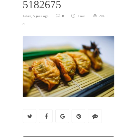
5182675
Lilian
,
5 jaar ago
0
1 min
204