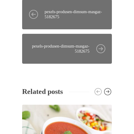
pexels-produsen-dimsum-masgaz-
5182675
pexels-produsen-dimsum-masgaz-
5182675
Related posts