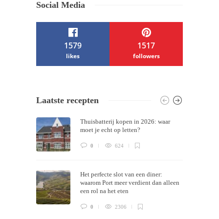
Social Media
1579
1517
likes
followers
/ Free WordPress Plugins and WordPress
Laatste recepten
Themes by
Silicon Themes
. Join us right
Thuisbatterij kopen in 2026: waar
now!
moet je echt op letten?
0
624
Het perfecte slot van een diner:
waarom Port meer verdient dan alleen
een rol na het eten
0
2306