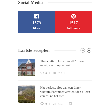
Social Media
1579
1517
likes
followers
/ Free WordPress Plugins and WordPress
Laatste recepten
Themes by
Silicon Themes
. Join us right
Thuisbatterij kopen in 2026: waar
now!
moet je echt op letten?
0
619
Het perfecte slot van een diner:
waarom Port meer verdient dan alleen
een rol na het eten
0
2303