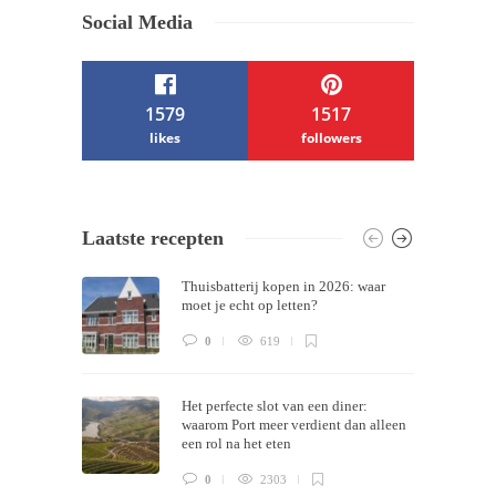
Social Media
1579
1517
likes
followers
/ Free WordPress Plugins and WordPress
Laatste recepten
Themes by
Silicon Themes
. Join us right
Thuisbatterij kopen in 2026: waar
now!
moet je echt op letten?
0
619
Het perfecte slot van een diner:
waarom Port meer verdient dan alleen
een rol na het eten
0
2303