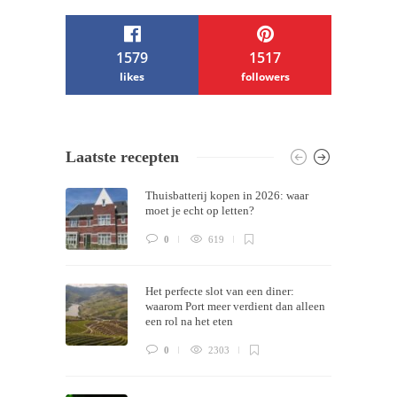
1579
1517
likes
followers
/ Free WordPress Plugins and WordPress
Laatste recepten
Themes by
Silicon Themes
. Join us right
Thuisbatterij kopen in 2026: waar
now!
moet je echt op letten?
0
619
Het perfecte slot van een diner:
waarom Port meer verdient dan alleen
een rol na het eten
0
2303