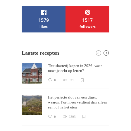
1579
1517
likes
followers
/ Free WordPress Plugins and WordPress
Laatste recepten
Themes by
Silicon Themes
. Join us right
Thuisbatterij kopen in 2026: waar
now!
moet je echt op letten?
0
621
Het perfecte slot van een diner:
waarom Port meer verdient dan alleen
een rol na het eten
0
2303