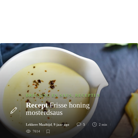
DRESSING EN SAUS
,
RECEPTEN
Recept
Frisse honing
mosterdsaus
Lekkere Maaltijd
,
9 jaar ago
5
2 min
7614