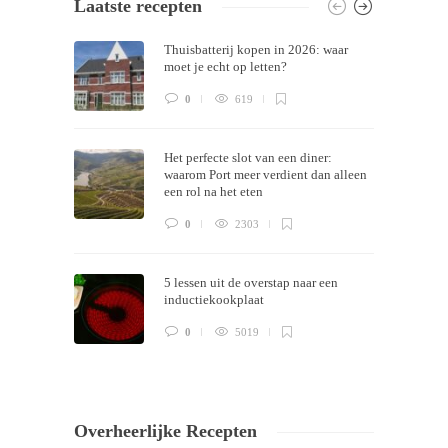
Laatste recepten
Themes by
Silicon Themes
. Join us right
Thuisbatterij kopen in 2026: waar
now!
moet je echt op letten?
0
619
Het perfecte slot van een diner:
waarom Port meer verdient dan alleen
een rol na het eten
0
2303
5 lessen uit de overstap naar een
inductiekookplaat
0
5019
Overheerlijke Recepten