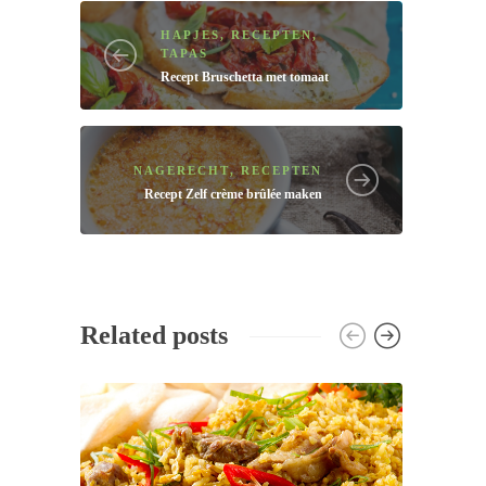
HAPJES
,
RECEPTEN
,
TAPAS
Recept
Bruschetta met tomaat
NAGERECHT
,
RECEPTEN
Recept
Zelf crème brûlée maken
Related posts