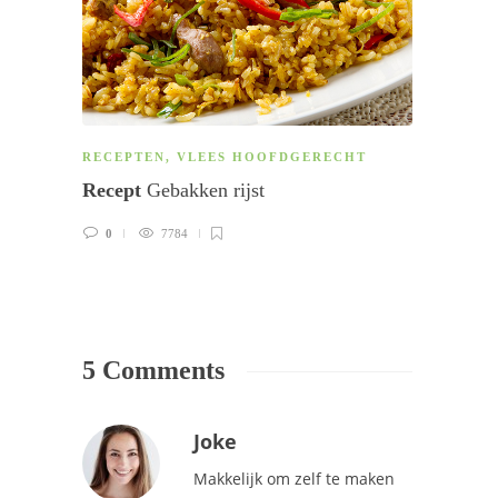
RECEPTEN
,
VLEES HOOFDGERECHT
BIJGE
Recept
Gebakken rijst
Recep
0
7784
3
5 Comments
Joke
Makkelijk om zelf te maken