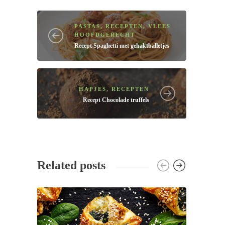
PASTAS
,
RECEPTEN
,
VLEES
HOOFDGERECHT
Recept
Spaghetti met gehaktballetjes
HAPJES
,
RECEPTEN
Recept
Chocolade truffels
Related posts