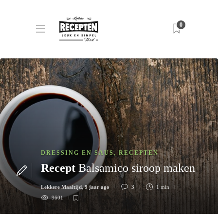
0
DRESSING EN SAUS
,
RECEPTEN
Recept
Balsamico siroop maken
Lekkere Maaltijd
,
9 jaar ago
3
1 min
9601