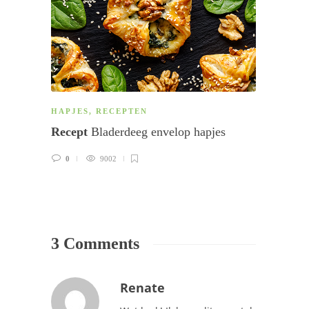
HAPJES
,
RECEPTEN
LUNC
Recept
Bladerdeeg envelop hapjes
Recep
0
9002
0
3 Comments
Renate