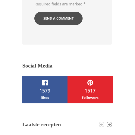
Required fields are marked
*
Social Media
1579
1517
likes
followers
/ Free WordPress Plugins and WordPress
Laatste recepten
Themes by
Silicon Themes
. Join us right