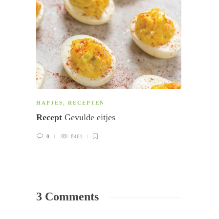
HAPJES
,
RECEPTEN
HAPJE
Recept
Gevulde eitjes
Recep
feta
0
8461
0
3 Comments