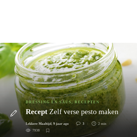
DRESSING EN SAUS
,
RECEPTEN
Recept
Zelf verse pesto maken
Lekkere Maaltijd
,
9 jaar ago
3
2 min
7938