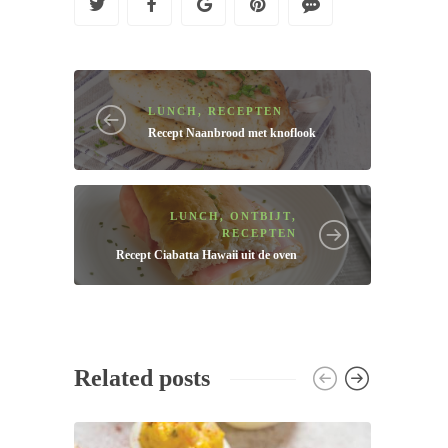
LUNCH
,
RECEPTEN
Recept
Naanbrood met knoflook
LUNCH
,
ONTBIJT
,
RECEPTEN
Recept
Ciabatta Hawaii uit de oven
Related posts