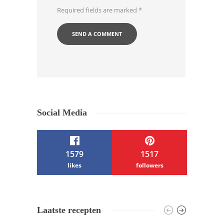
Required fields are marked
*
Social Media
1579
1517
likes
followers
/ Free WordPress Plugins and WordPress
Laatste recepten
Themes by
Silicon Themes
. Join us right