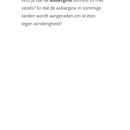
Wist je dat de
aubergine
bomvol zit met
vezels? En dat de aubergine in sommige
landen wordt aangeraden om te eten
tegen winderigheid?