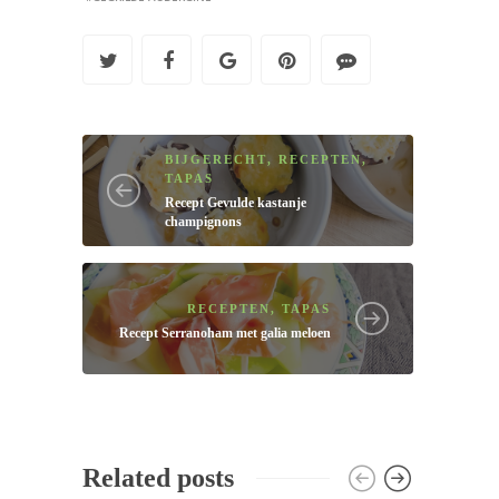
BIJGERECHT
,
RECEPTEN
,
TAPAS
Recept
Gevulde kastanje
champignons
RECEPTEN
,
TAPAS
Recept
Serranoham met galia meloen
Related posts