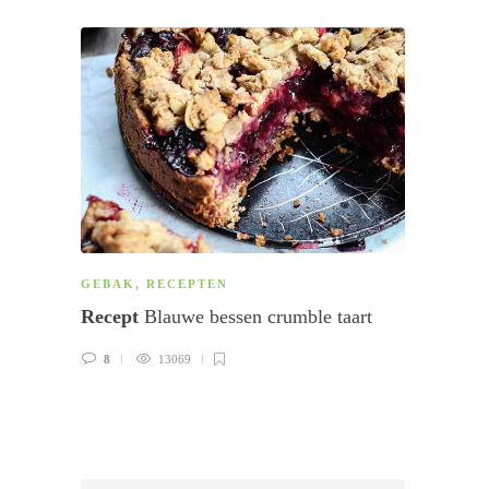
GEBAK
,
RECEPTEN
BIJGE
Recept
Blauwe bessen crumble taart
Recep
8
13069
0