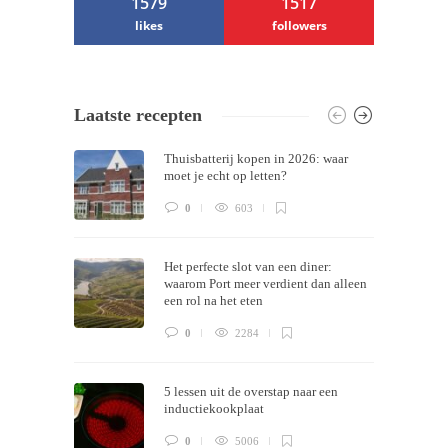
1579
1517
likes
followers
/ Free WordPress Plugins and WordPress
Laatste recepten
Themes by
Silicon Themes
. Join us right
Thuisbatterij kopen in 2026: waar
now!
moet je echt op letten?
0
603
Het perfecte slot van een diner:
waarom Port meer verdient dan alleen
een rol na het eten
0
2284
5 lessen uit de overstap naar een
inductiekookplaat
0
5006