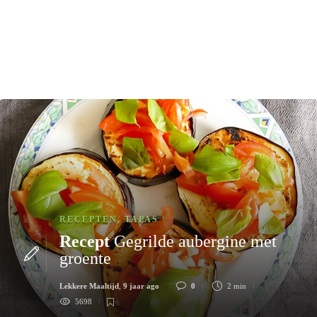
RECEPTEN
,
TAPAS
Recept
Gegrilde aubergine met
groente
Lekkere Maaltijd
,
9 jaar ago
0
2 min
5698