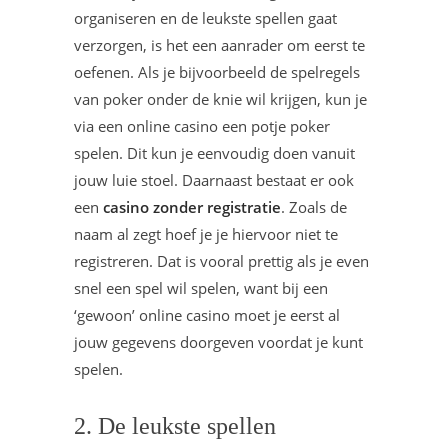
organiseren en de leukste spellen gaat
verzorgen, is het een aanrader om eerst te
oefenen. Als je bijvoorbeeld de spelregels
van poker onder de knie wil krijgen, kun je
via een online casino een potje poker
spelen. Dit kun je eenvoudig doen vanuit
jouw luie stoel. Daarnaast bestaat er ook
een
casino zonder registratie
. Zoals de
naam al zegt hoef je je hiervoor niet te
registreren. Dat is vooral prettig als je even
snel een spel wil spelen, want bij een
‘gewoon’ online casino moet je eerst al
jouw gegevens doorgeven voordat je kunt
spelen.
2. De leukste spellen