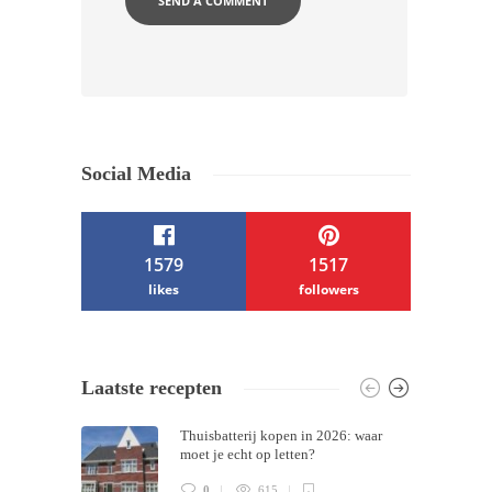
Social Media
1579
1517
likes
followers
/ Free WordPress Plugins and WordPress
Laatste recepten
Themes by
Silicon Themes
. Join us right
Thuisbatterij kopen in 2026: waar
now!
moet je echt op letten?
0
615