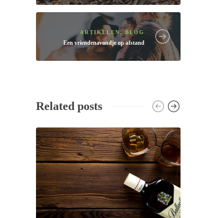
ARTIKELEN
,
BLOG
Een vriendenavondje op afstand
Related posts