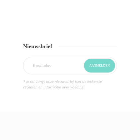
Nieuwsbrief
* Je ontvangt onze nieuwsbrief met de lekkerste
recepten en informatie over voeding!