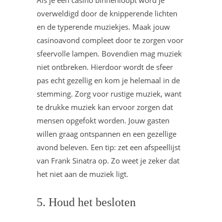
Als je een casino binnenloopt word je
overweldigd door de knipperende lichten
en de typerende muziekjes. Maak jouw
casinoavond compleet door te zorgen voor
sfeervolle lampen. Bovendien mag muziek
niet ontbreken. Hierdoor wordt de sfeer
pas echt gezellig en kom je helemaal in de
stemming. Zorg voor rustige muziek, want
te drukke muziek kan ervoor zorgen dat
mensen opgefokt worden. Jouw gasten
willen graag ontspannen en een gezellige
avond beleven. Een tip: zet een afspeellijst
van Frank Sinatra op. Zo weet je zeker dat
het niet aan de muziek ligt.
5. Houd het besloten