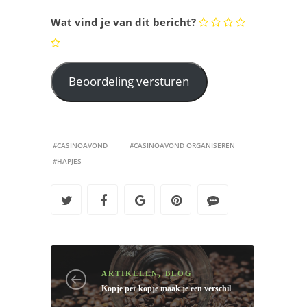
Wat vind je van dit bericht?
#CASINOAVOND
#CASINOAVOND ORGANISEREN
#HAPJES
ARTIKELEN
,
BLOG
Kopje per kopje maak je een verschil