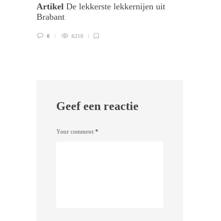
Artikel
De lekkerste lekkernijen uit
Tips v
Brabant
keuke
0
6210
0
Geef een reactie
Your comment
*