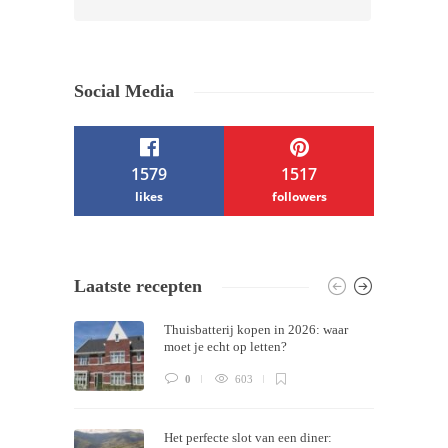
Social Media
1579
1517
likes
followers
/ Free WordPress Plugins and WordPress
Laatste recepten
Themes by
Silicon Themes
. Join us right
Thuisbatterij kopen in 2026: waar
now!
moet je echt op letten?
0
603
Het perfecte slot van een diner: