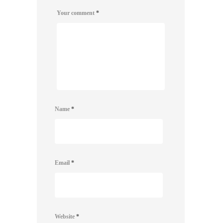
Your comment
*
Name
*
Email
*
Website
*