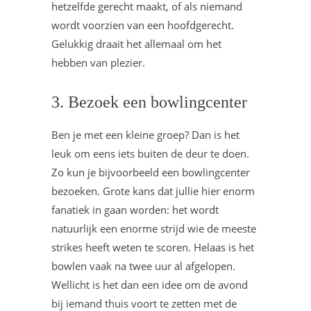
hetzelfde gerecht maakt, of als niemand
wordt voorzien van een hoofdgerecht.
Gelukkig draait het allemaal om het
hebben van plezier.
3. Bezoek een bowlingcenter
Ben je met een kleine groep? Dan is het
leuk om eens iets buiten de deur te doen.
Zo kun je bijvoorbeeld een bowlingcenter
bezoeken. Grote kans dat jullie hier enorm
fanatiek in gaan worden: het wordt
natuurlijk een enorme strijd wie de meeste
strikes heeft weten te scoren. Helaas is het
bowlen vaak na twee uur al afgelopen.
Wellicht is het dan een idee om de avond
bij iemand thuis voort te zetten met de