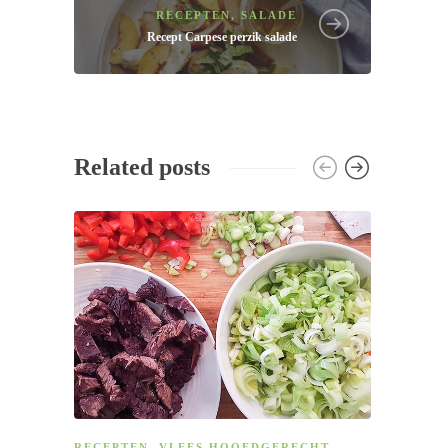
RECEPTEN
,
SALADE
Recept
Carpese perzik salade
Related posts
RECEPTEN
,
VLEES HOOFDGERECHT
LUNC