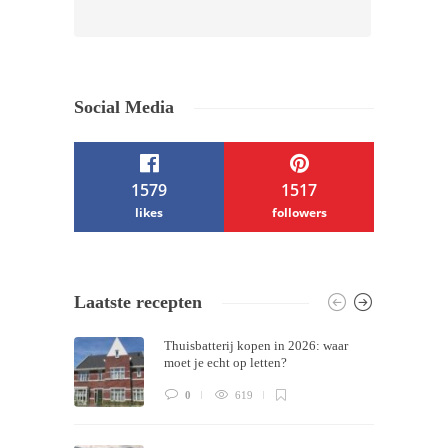
Social Media
1579
1517
likes
followers
/ Free WordPress Plugins and WordPress
Laatste recepten
Themes by
Silicon Themes
. Join us right
Thuisbatterij kopen in 2026: waar
now!
moet je echt op letten?
0
619