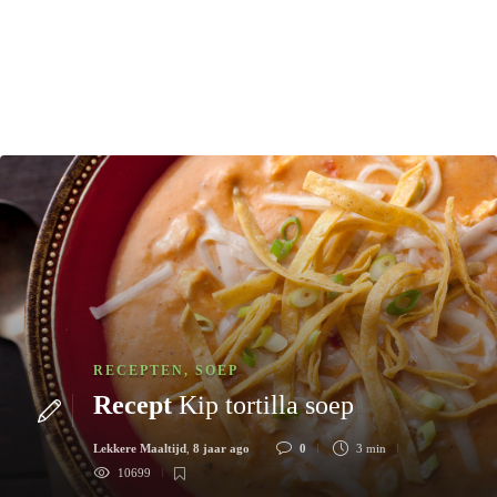
RECEPTEN
,
SOEP
Recept
Kip tortilla soep
Lekkere Maaltijd
,
8 jaar ago
0
3 min
10699