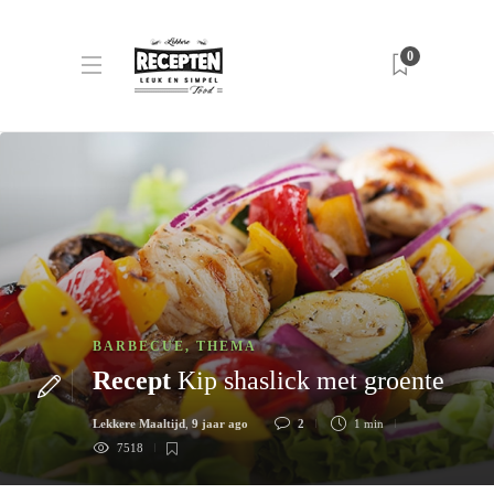
0
BARBECUE
,
THEMA
Recept
Kip shaslick met groente
Lekkere Maaltijd
,
9 jaar ago
2
1 min
7518