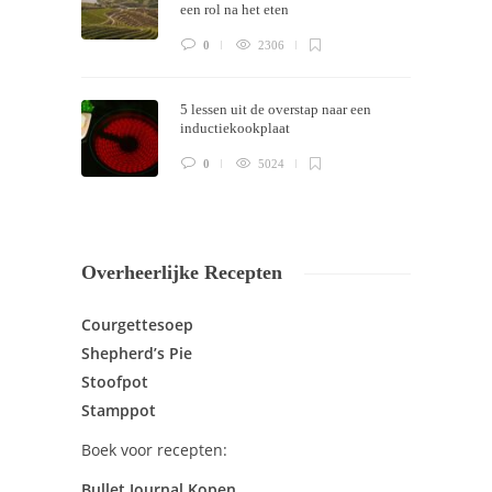
een rol na het eten
0
2306
5 lessen uit de overstap naar een
inductiekookplaat
0
5024
Overheerlijke Recepten
Courgettesoep
Shepherd’s Pie
Stoofpot
Stamppot
Boek voor recepten:
Bullet Journal Kopen