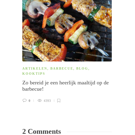
ARTIKELEN
,
BARBECUE
,
BLOG
,
KERST
KOOKTIPS
Recep
Zo bereid je een heerlijk maaltijd op de
slagr
barbecue!
2
0
4393
2 Comments