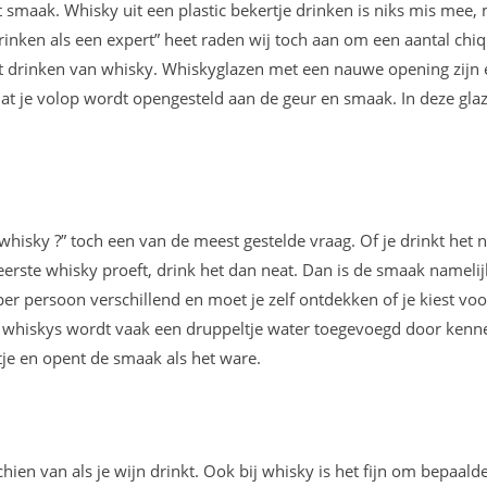
t smaak. Whisky uit een plastic bekertje drinken is niks mis mee,
drinken als een expert” heet raden wij toch aan om een aantal chi
et drinken van whisky. Whiskyglazen met een nauwe opening zijn 
at je volop wordt opengesteld aan de geur en smaak. In deze gla
 whisky ?” toch een van de meest gestelde vraag. Of je drinkt het n
 eerste whisky proeft, drink het dan neat. Dan is de smaak namelij
 per persoon verschillend en moet je zelf ontdekken of je kiest voo
ere whiskys wordt vaak een druppeltje water toegevoegd door kenn
tje en opent de smaak als het ware.
hien van als je wijn drinkt. Ook bij whisky is het fijn om bepaald