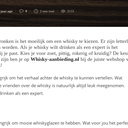
 jaar ago
0
2 min
read
3153
onken is het moeilijk om een whisky te kiezen. Er zijn letterl
worden. Als je whisky wilt drinken als een expert is het
 je past. Kies je voor zoet, pittig, rokerig of kruidig? De keu
 zijn ben je op
Whisky-aanbieding.nl
bij de juiste webshop 
s!
grijk om het verhaal achter de whisky te kunnen vertellen. Wat
je vrienden over de whisky is natuurlijk altijd leuk meegenomen.
rinken als een expert.
angrijk om mooie whiskyglazen te hebben. Wat voor jou het perfe