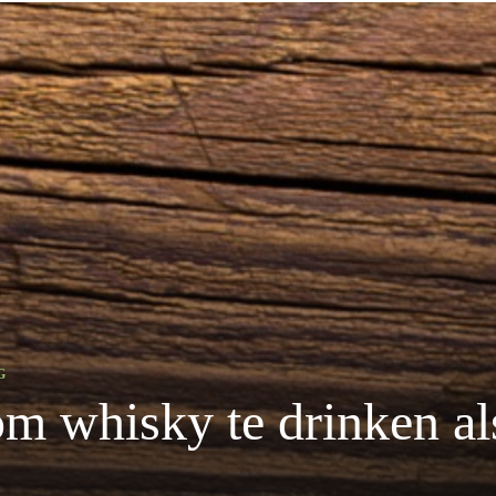
G
om whisky te drinken al