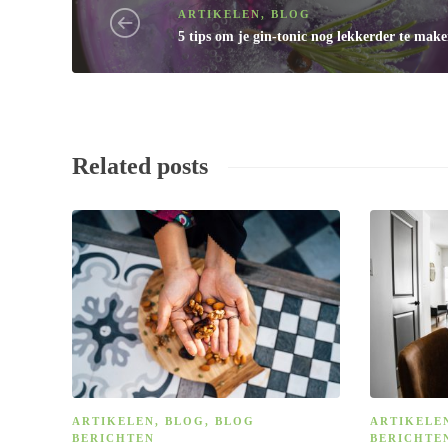
ARTIKELEN
,
BLOG
5 tips om je gin-tonic nog lekkerder te mak
Related posts
ARTIKELEN
,
BLOG
,
BLOG
ARTIKELE
BERICHTEN
BERICHTE