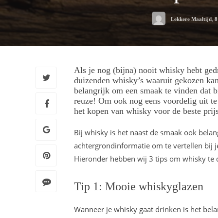
Lekkere Maaltijd
,
8
Als je nog (bijna) nooit whisky hebt gedr
duizenden whisky’s waaruit gekozen kan 
belangrijk om een smaak te vinden dat bij
reuze! Om ook nog eens voordelig uit te
het kopen van whisky voor de beste prij
Bij whisky is het naast de smaak ook belan
achtergrondinformatie om te vertellen bij 
Hieronder hebben wij 3 tips om whisky te d
Tip 1: Mooie whiskyglazen
Wanneer je whisky gaat drinken is het bel