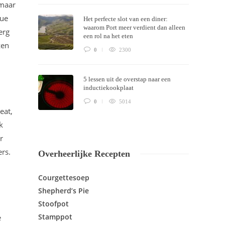
 maar
que
Het perfecte slot van een diner:
waarom Port meer verdient dan alleen
erg
een rol na het eten
zen
0
2300
5 lessen uit de overstap naar een
inductiekookplaat
0
5014
eat,
k
r
ers.
Overheerlijke Recepten
Courgettesoep
Shepherd’s Pie
Stoofpot
Stamppot
e