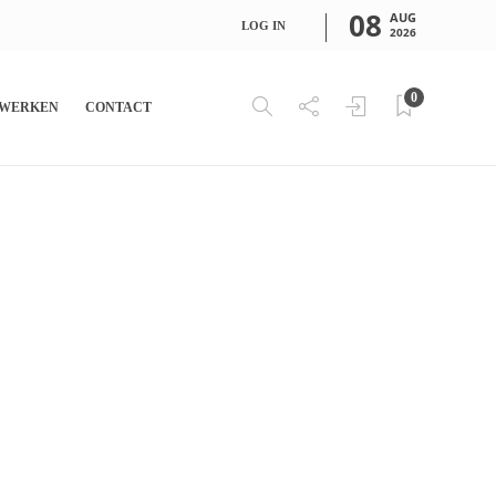
08
AUG
LOG IN
2026
0
WERKEN
CONTACT