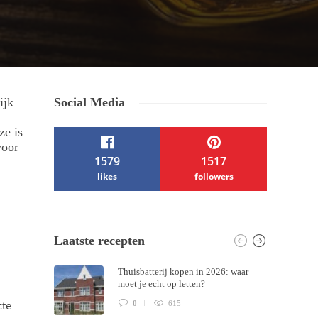
ijk
Social Media
ze is
voor
1579
1517
likes
followers
/ Free WordPress Plugins and WordPress
Laatste recepten
Themes by
Silicon Themes
. Join us right
Thuisbatterij kopen in 2026: waar
now!
moet je echt op letten?
cte
0
615