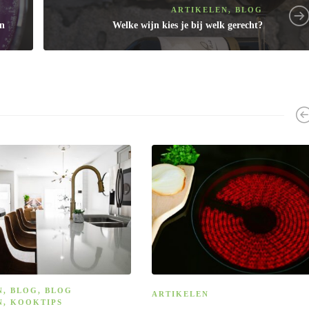
ARTIKELEN
,
BLOG
en
Welke wijn kies je bij welk gerecht?
N
,
BLOG
,
BLOG
ARTIKELEN
N
,
KOOKTIPS