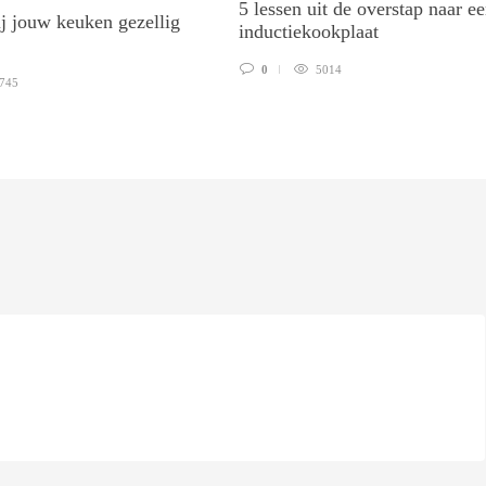
5 lessen uit de overstap naar e
ij jouw keuken gezellig
inductiekookplaat
0
5014
745