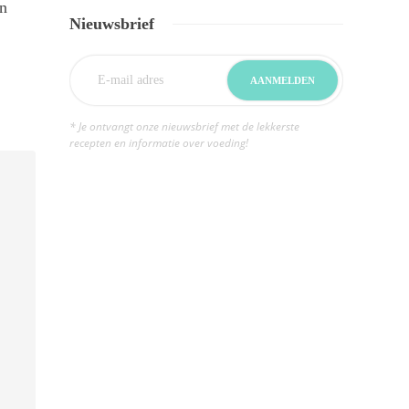
en
Artikel
De lekkerste lekkernijen uit
Dit zijn de
Nieuwsbrief
Brabant
koffie
0
6211
0
5
* Je ontvangt onze nieuwsbrief met de lekkerste
recepten en informatie over voeding!