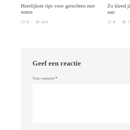
Heerlijkste tips voor gerechten met
Zo kleed j
noten
aan
0
6295
0
5
Geef een reactie
Your comment
*