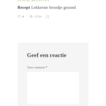
LUNCH
,
RECEPTEN
ARTI
Recept
Lekkerste broodje gezond
Artik
met d
0
12234
0
Geef een reactie
Your comment
*