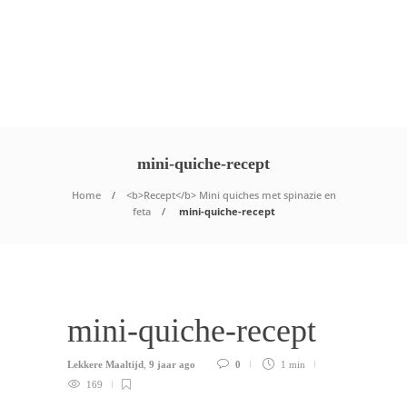
mini-quiche-recept
Home
<b>Recept</b> Mini quiches met spinazie en
feta
mini-quiche-recept
mini-quiche-recept
Lekkere Maaltijd
,
9 jaar ago
0
1 min
169