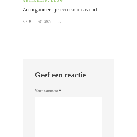
ARTIKELEN
,
BLOG
PASTA
Zo organiseer je een casinoavond
Rece
0
2677
0
Geef een reactie
Your comment
*