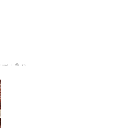
in
read
399