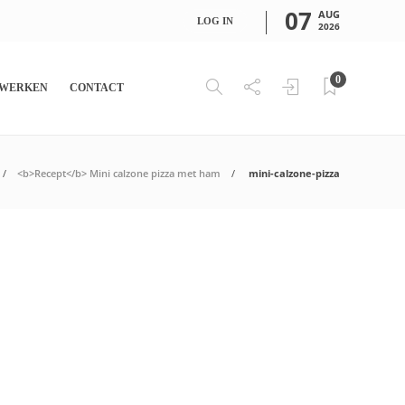
07
AUG
LOG IN
2026
0
WERKEN
CONTACT
<b>Recept</b> Mini calzone pizza met ham
mini-calzone-pizza