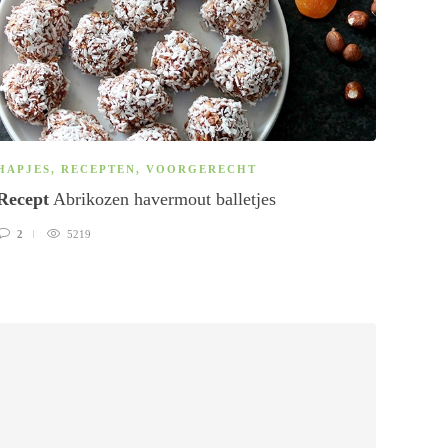
HAPJES
,
RECEPTEN
,
VOORGERECHT
RECE
Recept
Abrikozen havermout balletjes
Rece
2
5219
0