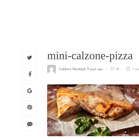
mini-calzone-pizza
Lekkere Maaltijd
,
9 jaar ago
0
1 m