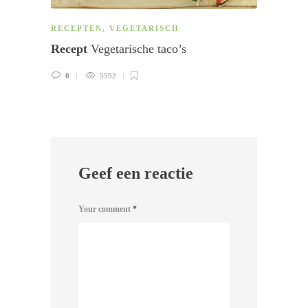
RECEPTEN
,
VEGETARISCH
BLOG
Recept
Vegetarische taco’s
Blog
G
0
5592
0
Geef een reactie
Your comment
*