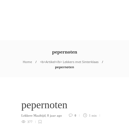
pepernoten
Home
<b>Artikel</b> Lekkers met Sinterklaas
pepernoten
pepernoten
Lekkere Maaltijd
,
8 jaar ago
0
1 min
377