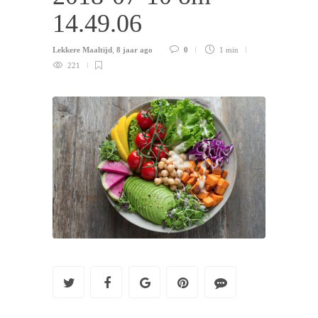
14.49.06
Lekkere Maaltijd
,
8 jaar ago
0
1 min
221