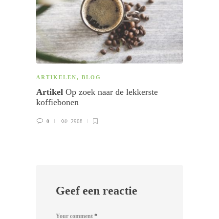
ARTIKELEN
,
BLOG
RECE
Artikel
Op zoek naar de lekkerste
Rece
koffiebonen
0
0
2908
Geef een reactie
Your comment
*