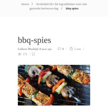
Home
<b>Artikel</b> De ingrediënten voor een
gezonde barbecue-dag
bbq-spies
bbq-spies
Lekkere Maaltijd
,
8 jaar ago
0
1 min
175