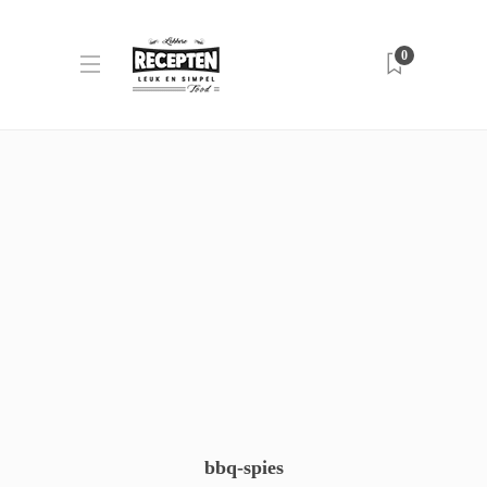
0
bbq-spies