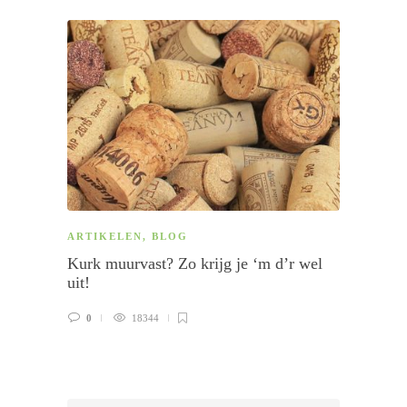
ARTIKELEN
,
BLOG
ARTI
Kurk muurvast? Zo krijg je ‘m d’r wel
Specia
uit!
wat is
0
18344
0