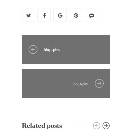
bbq-spies
bbq-spies
Related posts