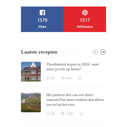
1579
1517
likes
followers
/ Free WordPress Plugins and WordPress
Laatste recepten
Themes by
Silicon Themes
. Join us right
Thuisbatterij kopen in 2026: waar
now!
moet je echt op letten?
0
604
Het perfecte slot van een diner:
waarom Port meer verdient dan alleen
een rol na het eten
0
2287