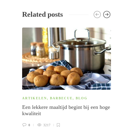
Related posts
ARTIKELEN
,
BARBECUE
,
BLOG
ARTIK
Een lekkere maaltijd begint bij een hoge
Met de
kwaliteit
koffi
0
3217
0