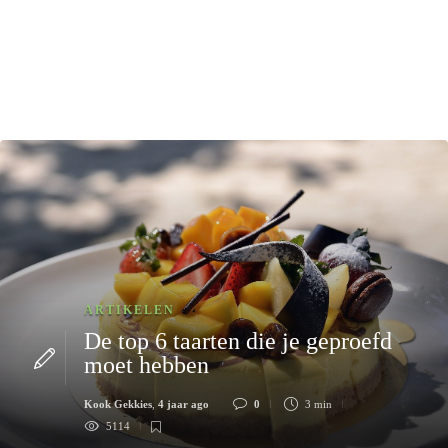
ARTIKELEN
De top 6 taarten die je geproefd
moet hebben
Kook Gekkies
,
4 jaar ago
0
3 min
5114