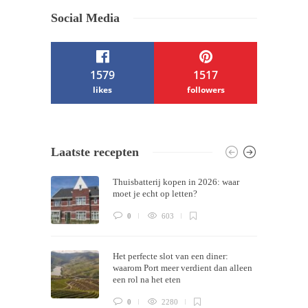
Social Media
1579
1517
likes
followers
/ Free WordPress Plugins and WordPress
Laatste recepten
Themes by
Silicon Themes
. Join us right
Thuisbatterij kopen in 2026: waar
now!
moet je echt op letten?
0
603
Het perfecte slot van een diner:
waarom Port meer verdient dan alleen
een rol na het eten
0
2280