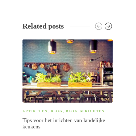
Related posts
ARTIKELEN
,
BLOG
,
BLOG BERICHTEN
BLOG
Tips voor het inrichten van landelijke
Blog
D
keukens
0