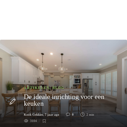
ARTIKELEN
,
BLOG
De ideale inrichting voor een
keuken
Kook Gekkies
,
7 jaar ago
0
2 min
3104