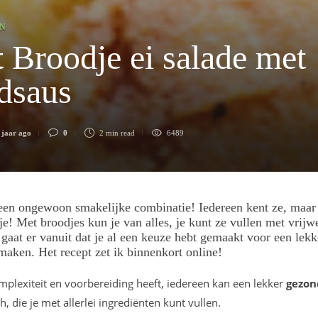
N
t
Broodje ei salade met
dsaus
 jaar ago
0
2 min
read
6489
 een ongewoon smakelijke combinatie! Iedereen kent ze, maar
! Met broodjes kun je van alles, je kunt ze vullen met vrijw
t gaat er vanuit dat je al een keuze hebt gemaakt voor een lekk
 maken. Het recept zet ik binnenkort online!
mplexiteit en voorbereiding heeft, iedereen kan een lekker
gezon
 die je met allerlei ingrediënten kunt vullen.