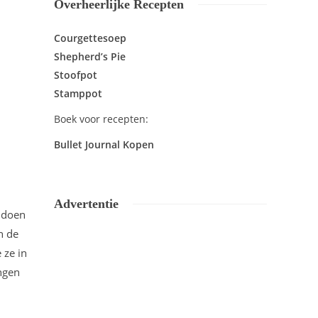
Overheerlijke Recepten
Courgettesoep
Shepherd’s Pie
Stoofpot
Stamppot
Boek voor recepten:
Bullet Journal Kopen
Advertentie
e doen
n de
 ze in
ingen