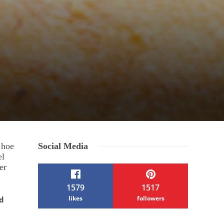
 hoe
Social Media
el
er
1579
1517
likes
followers
d
/ Free WordPress Plugins and WordPress