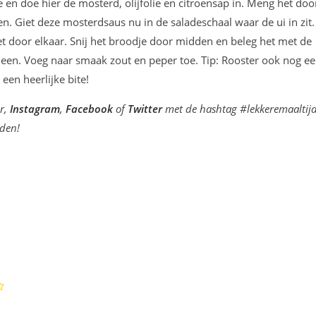
en doe hier de mosterd, olijfolie en citroensap in. Meng het doo
n. Giet deze mosterdsaus nu in de saladeschaal waar de ui in zit.
et door elkaar. Snij het broodje door midden en beleg het met de
rheen. Voeg naar smaak zout en peper toe. Tip: Rooster ook nog e
een heerlijke bite!
er,
Instagram
,
Facebook
of
Twitter
met de hashtag #lekkeremaaltijd
nden!