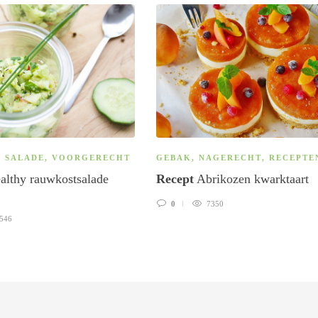
,
SALADE
,
VOORGERECHT
GEBAK
,
NAGERECHT
,
RECEPTE
lthy rauwkostsalade
Recept
Abrikozen kwarktaart
0
7350
546