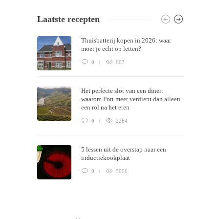
Laatste recepten
Themes by
Silicon Themes
. Join us right
Thuisbatterij kopen in 2026: waar
now!
moet je echt op letten?
0
603
Het perfecte slot van een diner:
waarom Port meer verdient dan alleen
een rol na het eten
0
2284
5 lessen uit de overstap naar een
inductiekookplaat
0
5006