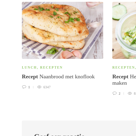
LUNCH
,
RECEPTEN
RECEPTEN
Recept
Naanbrood met knoflook
Recept
Hea
maken
1
6347
2
8