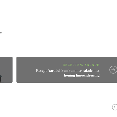
ES
RECEPTEN
,
SALADE
Recept
Aardbei komkommer salade met
honing limoendressing