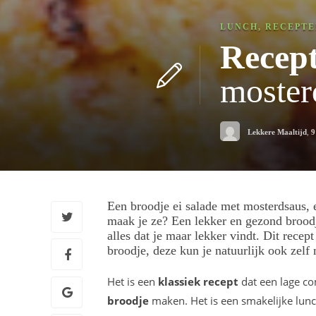
LUNCH
,
RECEPTE
Recep
moster
Lekkere Maaltijd
,
9
Een broodje ei salade met mosterdsaus,
maak je ze? Een lekker en gezond broodje
alles dat je maar lekker vindt. Dit recep
broodje, deze kun je natuurlijk ook zelf
Het is een
klassiek recept
dat een lage co
broodje
maken. Het is een smakelijke lunch,