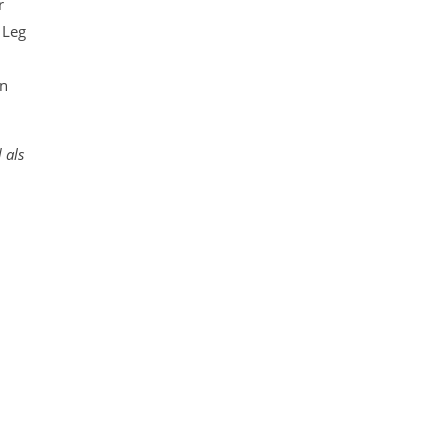
r
 Leg
en
 als