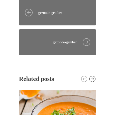
gezonde-gember
gezonde-gember
Related posts