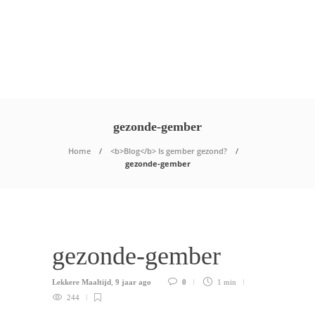
gezonde-gember
Home
<b>Blog</b> Is gember gezond?
gezonde-gember
gezonde-gember
Lekkere Maaltijd
,
9 jaar ago
0
1 min
244