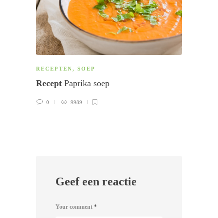
RECEPTEN
,
SOEP
RECE
Recept
Paprika soep
Rece
0
9989
4
Geef een reactie
Your comment
*