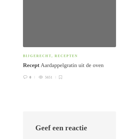
ARTI
BIJGERECHT
,
RECEPTEN
DRIN
Recept
Aard­ap­pel­gra­tin uit de oven
Dit zi
0
5651
0
Geef een reactie