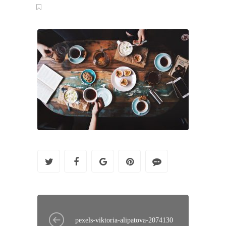
pexels-viktoria-alipatova-2074130