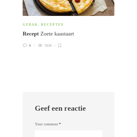
GEBAK
,
RECEPTEN
GEBA
Recept
Zoe­te kaastaart
Rece
9
7039
0
Geef een reactie
Your comment
*