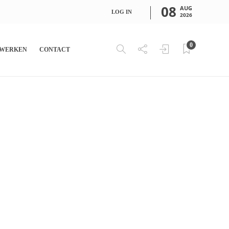
08
AUG
LOG IN
2026
0
WERKEN
CONTACT