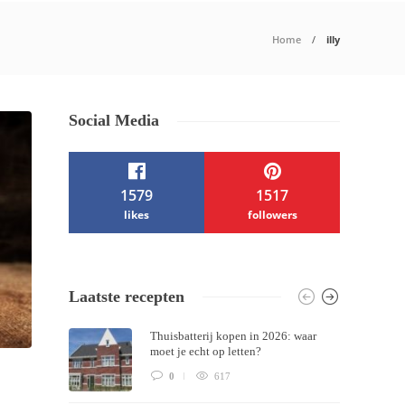
Home
illy
Social Media
1579
1517
likes
followers
/ Free WordPress Plugins and WordPress
Laatste recepten
Themes by
Silicon Themes
. Join us right
Thuisbatterij kopen in 2026: waar
now!
moet je echt op letten?
0
617