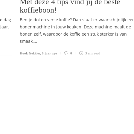
Met deze 4 tips vind jij de beste
koffieboon!
de dag
Ben je dol op verse koffie? Dan staat er waarschijnlijk ee
jaar.
bonenmachine in jouw keuken. Deze machine maalt de
bonen zelf, waardoor de koffie een stuk sterker is van
smaak….
Kook Gekkies
,
6 jaar ago
0
3 min
read