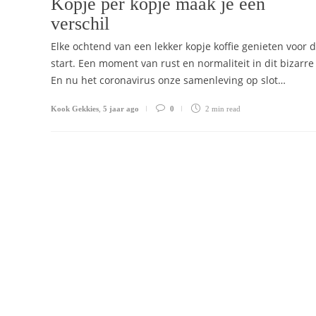
Kopje per kopje maak je een
verschil
Elke ochtend van een lekker kopje koffie genieten voor 
start. Een moment van rust en normaliteit in dit bizarre 
En nu het coronavirus onze samenleving op slot…
Kook Gekkies
,
5 jaar ago
0
2 min
read