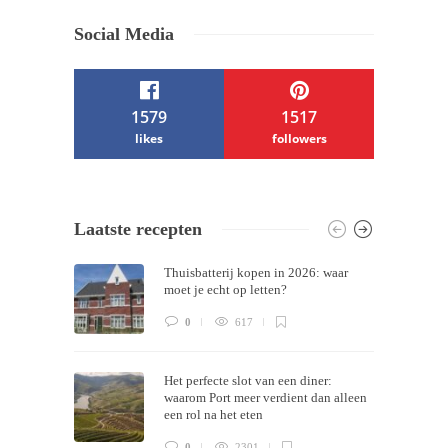
Social Media
1579
1517
likes
followers
/ Free WordPress Plugins and WordPress
Laatste recepten
Themes by
Silicon Themes
. Join us right
Thuisbatterij kopen in 2026: waar
now!
moet je echt op letten?
0
617
Het perfecte slot van een diner:
waarom Port meer verdient dan alleen
een rol na het eten
0
2301