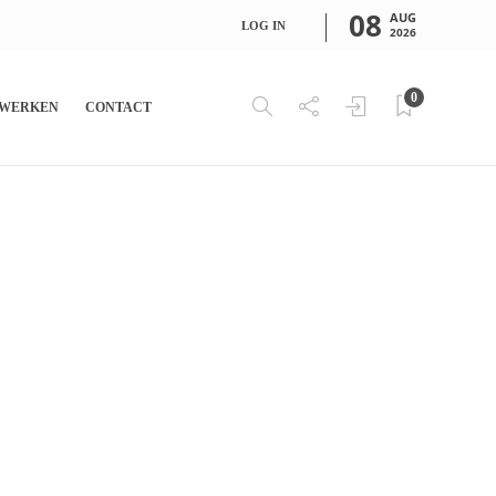
08
AUG
LOG IN
2026
0
WERKEN
CONTACT