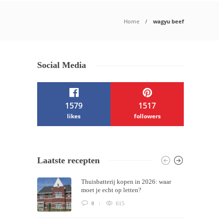
Home
wagyu beef
Social Media
1579
1517
likes
followers
/ Free WordPress Plugins and WordPress
Laatste recepten
Themes by
Silicon Themes
. Join us right
Thuisbatterij kopen in 2026: waar
now!
moet je echt op letten?
0
615