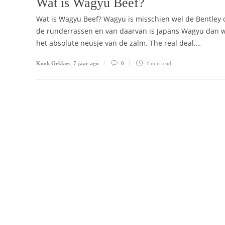
Wat is Wagyu Beef?
Wat is Wagyu Beef? Wagyu is misschien wel de Bentley
de runderrassen en van daarvan is Japans Wagyu dan 
het absolute neusje van de zalm. The real deal,…
Kook Gekkies
,
7 jaar ago
0
4 min
read