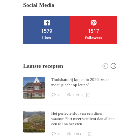
Social Media
1579
1517
likes
followers
/ Free WordPress Plugins and WordPress
Laatste recepten
Themes by
Silicon Themes
. Join us right
Thuisbatterij kopen in 2026: waar
now!
moet je echt op letten?
0
619
Het perfecte slot van een diner:
waarom Port meer verdient dan alleen
een rol na het eten
0
2303