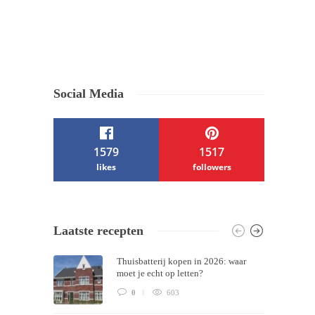
Social Media
1579
1517
likes
followers
/ Free WordPress Plugins and WordPress
Laatste recepten
Themes by
Silicon Themes
. Join us right
Thuisbatterij kopen in 2026: waar
now!
moet je echt op letten?
0
603