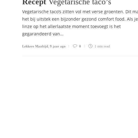
Recept
Vegetarische taco’s
Vegetarische taco’s zitten vol met verse groenten. Dit m
het bij uitstek een bijzonder gezond comfort food. Als j
linze op het allerlaatste moment toevoegt is het
gegarandeerd van…
Lekkere Maaltijd
,
9 jaar ago
0
1 min
read