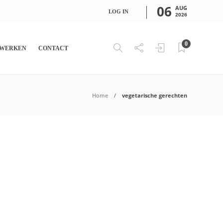
06
AUG
LOG IN
2026
0
WERKEN
CONTACT
Home
vegetarische gerechten