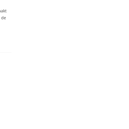
aakt
e de