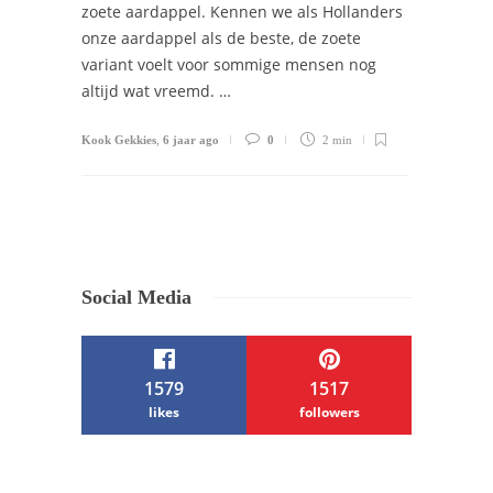
zoete aardappel. Kennen we als Hollanders
onze aardappel als de beste, de zoete
variant voelt voor sommige mensen nog
altijd wat vreemd. …
Kook Gekkies
,
6 jaar ago
0
2 min
Social Media
1579
1517
likes
followers
/ Free WordPress Plugins and WordPress