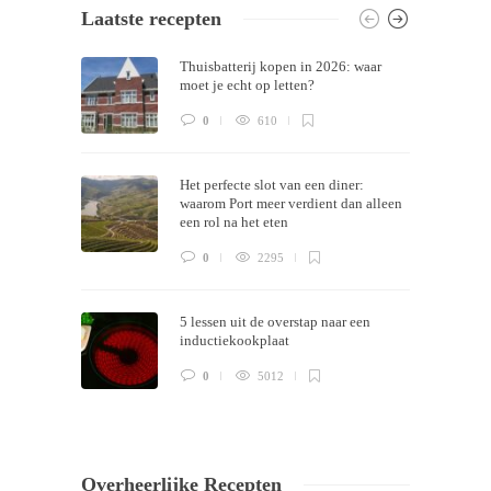
Laatste recepten
Themes by
Silicon Themes
. Join us right
Thuisbatterij kopen in 2026: waar
now!
moet je echt op letten?
0
610
Het perfecte slot van een diner:
waarom Port meer verdient dan alleen
een rol na het eten
0
2295
5 lessen uit de overstap naar een
inductiekookplaat
0
5012
Overheerlijke Recepten