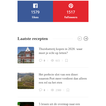
1579
1517
likes
followers
/ Free WordPress Plugins and WordPress
Laatste recepten
Themes by
Silicon Themes
. Join us right
Thuisbatterij kopen in 2026: waar
now!
moet je echt op letten?
0
615
Het perfecte slot van een diner:
waarom Port meer verdient dan alleen
een rol na het eten
0
2300
5 lessen uit de overstap naar een