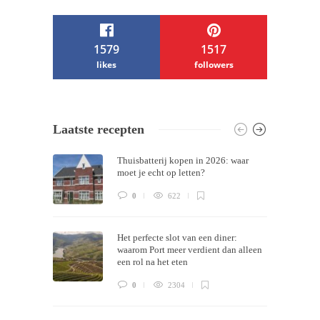
1579
1517
likes
followers
/ Free WordPress Plugins and WordPress
Laatste recepten
Themes by
Silicon Themes
. Join us right
Thuisbatterij kopen in 2026: waar
now!
moet je echt op letten?
0
622
Het perfecte slot van een diner:
waarom Port meer verdient dan alleen
een rol na het eten
0
2304