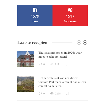
1579
1517
likes
followers
/ Free WordPress Plugins and WordPress
Laatste recepten
Themes by
Silicon Themes
. Join us right
Thuisbatterij kopen in 2026: waar
now!
moet je echt op letten?
0
611
Het perfecte slot van een diner:
waarom Port meer verdient dan alleen
een rol na het eten
0
2298